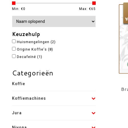
Min: €
0
Max: €
65
Keuzehulp
Huismengelingen
(2)
Origine Koffie's
(8)
Decafeïné
(1)
Categorieën
Koffie
Br
Koffiemachines
Jura
Nivona