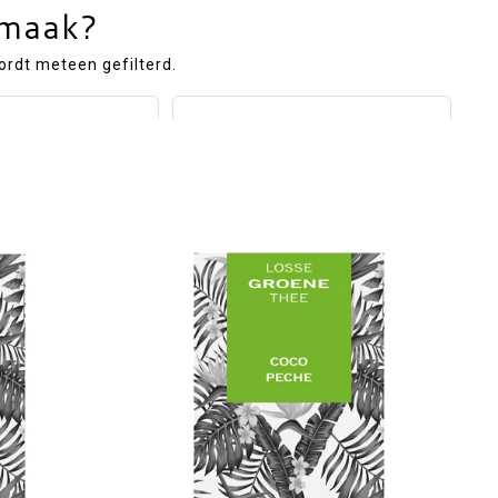
smaak?
ordt meteen gefilterd.
e
Fruitinfusie
ijnde thee met
Fruitige mengelingen voor
matische smaken.
een zoete, frisse of tropische
kop.
n delicate
t een verfijnd
lijk een andere hoeveelheid staat vermeld.
el