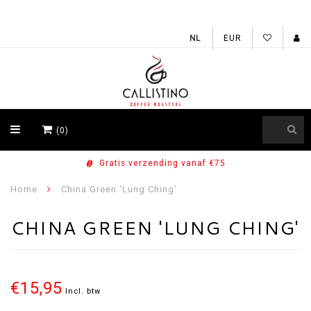
EUR
(0)
Gratis verzending vanaf €75
Home
China Green 'Lung Ching'
CHINA GREEN 'LUNG CHING'
€15,95
Incl. btw