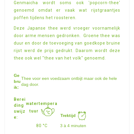
Genmaicha wordt soms ook 'popcorn-thee'
genoemd omdat er vaak wat rijstgraantjes
poffen tijdens het roosteren.
Deze Japanse thee werd vroeger voornamelijk
door arme mensen gedronken. Groene thee was
duur en door de toevoeging van goedkope bruine
rijst werd de prijs gedrukt. Daarom wordt deze
thee ook wel "thee van het volk" genoemd.
Ge
Thee voor een voedzaam ontbijt maar ook de hele
bru
dag door.
ik:
Berei
watertempera
ding
tuur
swijz
Trektijd
e:
80 °C
3 à 4 minuten