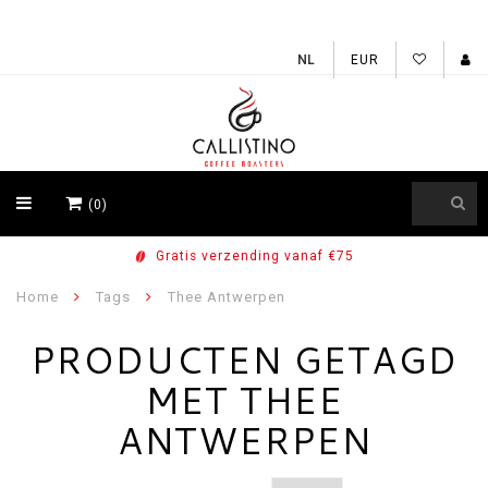
EUR
(0)
Voor 15u besteld, vandaag verzonden
Home
Tags
Thee Antwerpen
PRODUCTEN GETAGD
MET THEE
ANTWERPEN