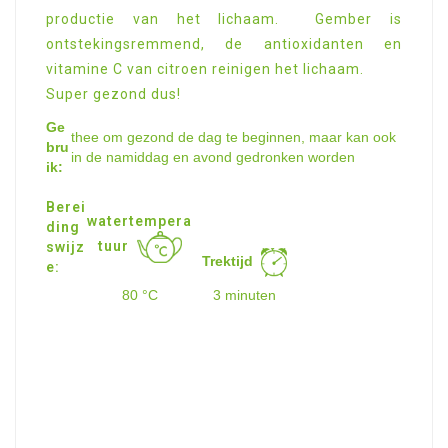
productie van het lichaam. Gember is
ontstekingsremmend, de antioxidanten en
vitamine C van citroen reinigen het lichaam.
Super gezond dus!
Ge
thee om gezond de dag te beginnen, maar kan ook
bru
in de namiddag en avond gedronken worden
ik:
Berei
watertempera
ding
tuur
swijz
Trektijd
e:
80 °C
3 minuten