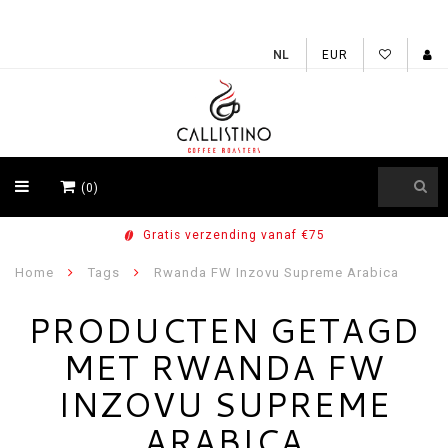
EUR
(0)
Gratis verzending vanaf €75
Home
Tags
Rwanda FW Inzovu Supreme Arabica
PRODUCTEN GETAGD
MET RWANDA FW
INZOVU SUPREME
ARABICA