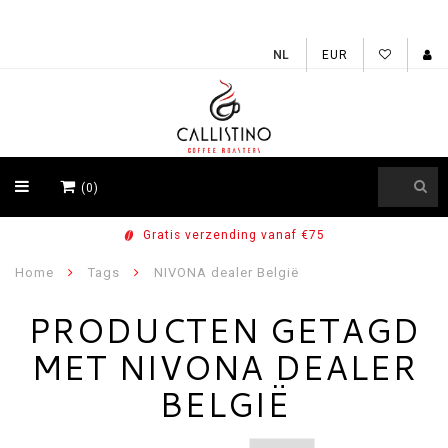
EUR
(0)
Gratis verzending vanaf €75
Home
Tags
NIVONA dealer België
PRODUCTEN GETAGD
MET NIVONA DEALER
BELGIË