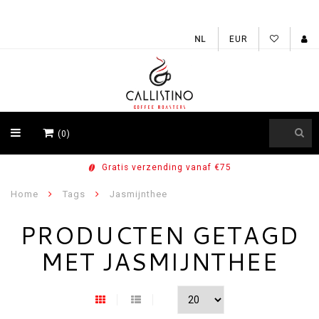
EUR
(0)
Gratis verzending vanaf €75
Home
Tags
Jasmijnthee
PRODUCTEN GETAGD
MET JASMIJNTHEE