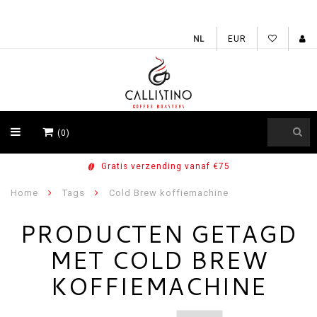
EUR
(0)
Gratis verzending vanaf €75
Home
Tags
Cold Brew koffiemachine
PRODUCTEN GETAGD
MET COLD BREW
KOFFIEMACHINE