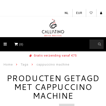
EUR
(0)
Gratis verzending vanaf €75
Home
Tags
cappuccino machine
PRODUCTEN GETAGD
MET CAPPUCCINO
MACHINE