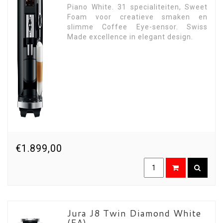
Piano White. 31 specialiteiten, Sweet
Foam voor creatieve smaken en
slimme Coffee Eye-sensor. Swiss
Made excellence in elegant design.
€1.899,00
Jura J8 Twin Diamond White
(EA)