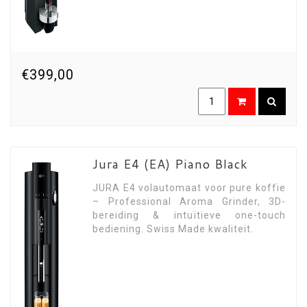
€399,00
Jura E4 (EA) Piano Black
JURA E4 volautomaat voor pure koffie
– Professional Aroma Grinder, 3D-
bereiding & intuïtieve one-touch
bediening. Swiss Made kwaliteit.