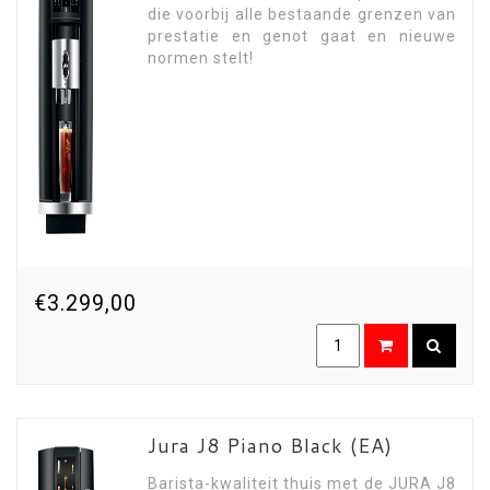
die voorbij alle bestaande grenzen van
prestatie en genot gaat en nieuwe
normen stelt!
€3.299,00
Jura J8 Piano Black (EA)
Barista-kwaliteit thuis met de JURA J8