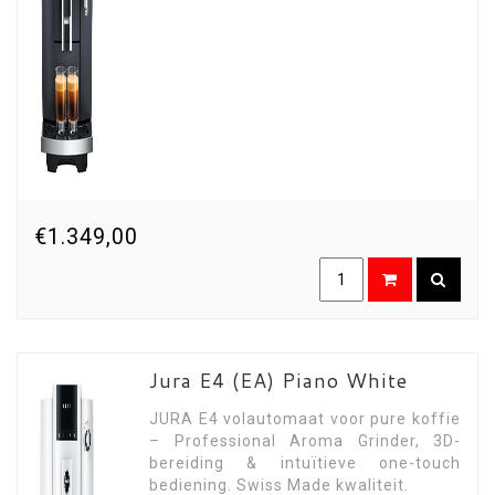
€1.349,00
Jura E4 (EA) Piano White
JURA E4 volautomaat voor pure koffie
– Professional Aroma Grinder, 3D-
bereiding & intuïtieve one-touch
bediening. Swiss Made kwaliteit.