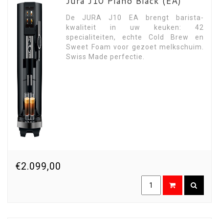
Jura J10 Piano Black (EA)
De JURA J10 EA brengt barista-
kwaliteit in uw keuken: 42
specialiteiten, echte Cold Brew en
Sweet Foam voor gezoet melkschuim.
Swiss Made perfectie.
€2.099,00