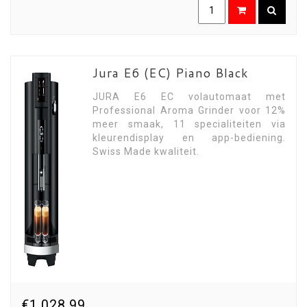
Jura E6 (EC) Piano Black
JURA E6 EC volautomaat met
Professional Aroma Grinder voor 12%
meer smaak, 11 specialiteiten via
kleurendisplay en app-bediening.
Swiss Made kwaliteit.
€1.028,99