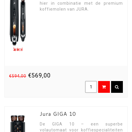
hier in combinatie met de premium
koffiemolen van JURA.
€569,00
€594,00
Jura GIGA 10
De GIGA 10 – een superbe
volautomaat voor koffiespecialiteiten