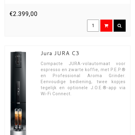
€2.399,00
Jura JURA C3
Compacte JURA-volautomaat voor
espresso en zwarte koffie, met P.E.P.®
en Professional Aroma Grinder.
Eenvoudige bediening, twee kopjes
tegelijk en optionele J.O.E.®-app via
Wi-Fi Connect.