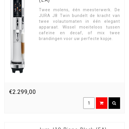
Twee molens, één meesterwerk. De
JURA J8 Twin bundelt de kracht van
twee volautomaten in één elegant
apparaat. Wissel moeiteloos tussen
cafeïne en decaf, of mix twee
brandingen voor uw perfecte kopje.
€2.299,00