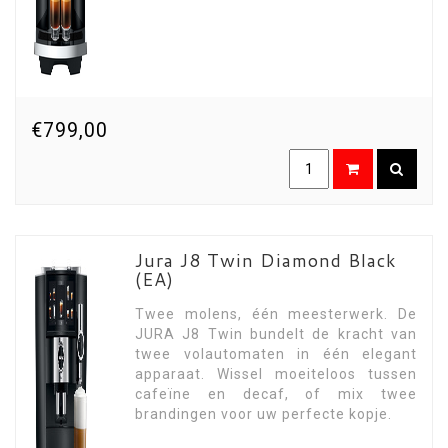
€799,00
Jura J8 Twin Diamond Black
(EA)
Twee molens, één meesterwerk. De
JURA J8 Twin bundelt de kracht van
twee volautomaten in één elegant
apparaat. Wissel moeiteloos tussen
cafeïne en decaf, of mix twee
brandingen voor uw perfecte kopje.