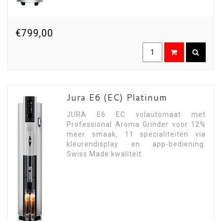
€799,00
Jura E6 (EC) Platinum
JURA E6 EC volautomaat met
Professional Aroma Grinder voor 12%
meer smaak, 11 specialiteiten via
kleurendisplay en app-bediening.
Swiss Made kwaliteit.