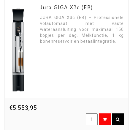
Jura GIGA X3c (EB)
JURA GIGA X3c (EB) – Professionele
volautomaat met vaste
wateraansluiting voor maximaal 150
kopjes per dag. Melkfunctie, 1 kg
bonenreservoir en betaalintegratie.
€5.553,95