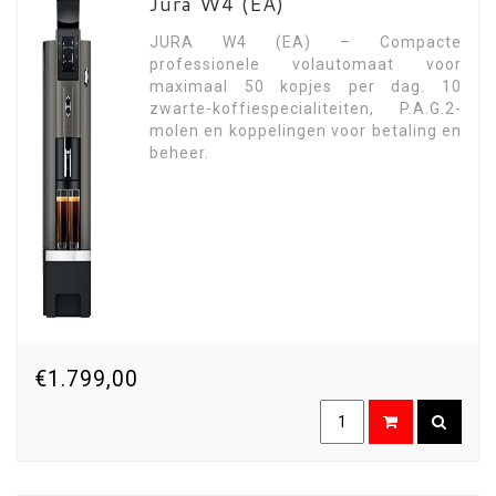
Jura W4 (EA)
JURA W4 (EA) – Compacte
professionele volautomaat voor
maximaal 50 kopjes per dag. 10
zwarte-koffiespecialiteiten, P.A.G.2-
molen en koppelingen voor betaling en
beheer.
€1.799,00