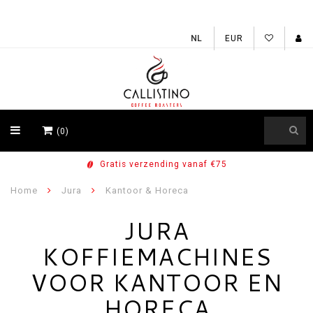
EUR
(0)
Voor 15u besteld, vandaag verzonden
Home
Jura
Kantoor & Horeca
JURA
KOFFIEMACHINES
VOOR KANTOOR EN
HORECA