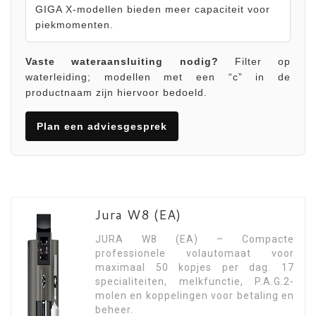
GIGA X-modellen bieden meer capaciteit voor
piekmomenten.
Vaste wateraansluiting nodig?
Filter op
waterleiding; modellen met een “c” in de
productnaam zijn hiervoor bedoeld.
Plan een adviesgesprek
Jura W8 (EA)
JURA W8 (EA) – Compacte
professionele volautomaat voor
maximaal 50 kopjes per dag. 17
specialiteiten, melkfunctie, P.A.G.2-
molen en koppelingen voor betaling en
beheer.