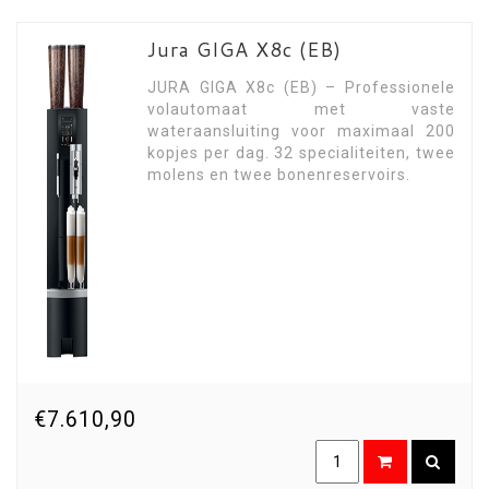
Jura GIGA X8c (EB)
JURA GIGA X8c (EB) – Professionele
volautomaat met vaste
wateraansluiting voor maximaal 200
kopjes per dag. 32 specialiteiten, twee
molens en twee bonenreservoirs.
€7.610,90