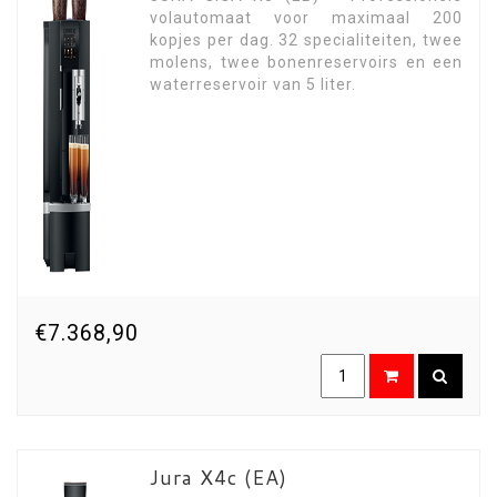
volautomaat voor maximaal 200
kopjes per dag. 32 specialiteiten, twee
molens, twee bonenreservoirs en een
waterreservoir van 5 liter.
€7.368,90
Jura X4c (EA)