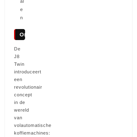
al
e
n
Omschrijving
De
J8
Twin
introduceert
een
revolutionair
concept
in de
wereld
van
volautomatische
koffiemachines: