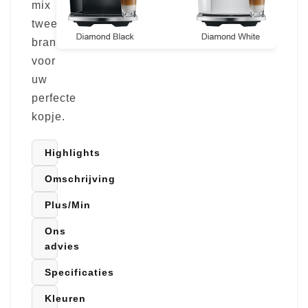
mix
twee
brandingen
voor
uw
perfecte
kopje.
Highlights
Omschrijving
Plus/Min
Ons
advies
Specificaties
Kleuren