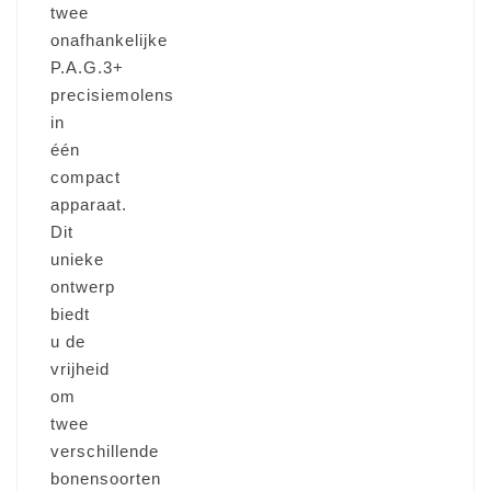
twee
onafhankelijke
P.A.G.3+
precisiemolens
in
één
compact
apparaat.
Dit
unieke
ontwerp
biedt
u de
vrijheid
om
twee
verschillende
bonensoorten