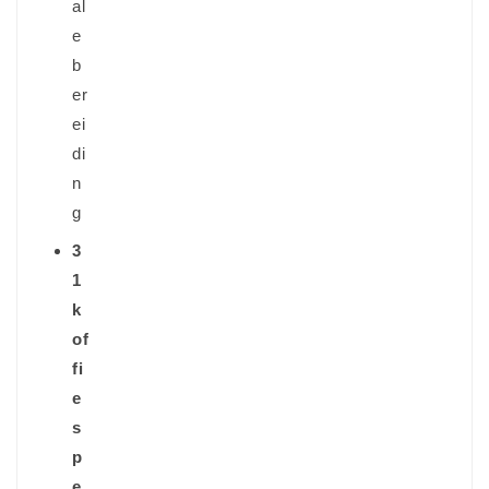
al
e
b
er
ei
di
n
g
3
1
k
of
fi
e
s
p
e