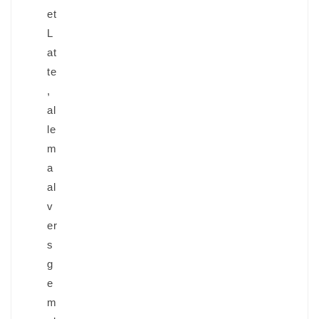
et
L
at
te
,
al
le
m
a
al
v
er
s
g
e
m