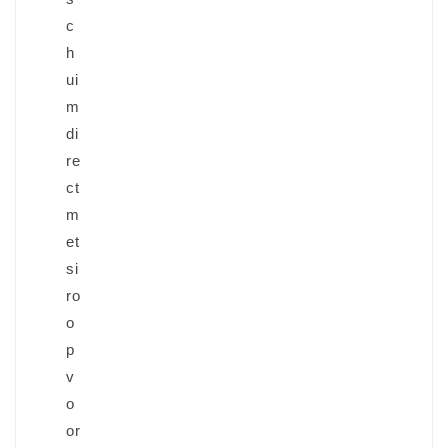
c
h
ui
m
di
re
ct
m
et
si
ro
o
p
v
o
or