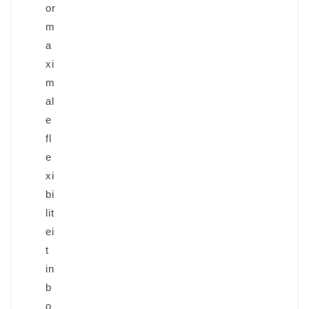
or
m
a
xi
m
al
e
fl
e
xi
bi
lit
ei
t
in
b
o