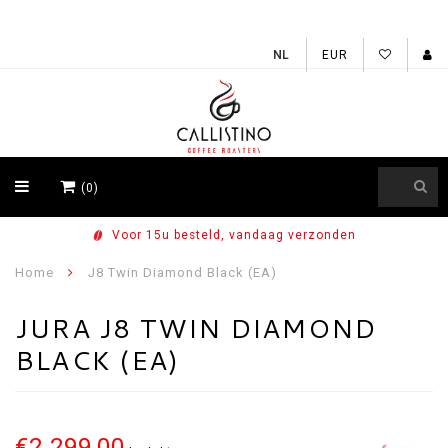
EUR
(0)
en
Vers gebrand in Brasschaat
Home
J8 Twin Diamond Black (EA)
JURA J8 TWIN DIAMOND
BLACK (EA)
€2.299,00