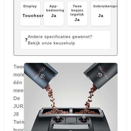
Display
App-
Twee
Gebruikersprofielen
bediening
kopjes
tegelijk
Touchscreen
Ja
Ja
Ja
Andere specificaties gewenst?
❓
Bekijk onze keuzehulp
Twee
molens,
één
meesterwerk.
De
JURA
J8
Twin
bundelt