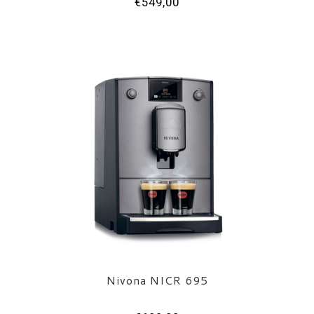
€549,00
Nivona NICR 695