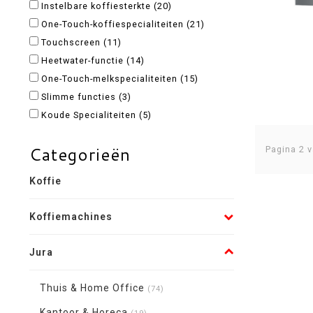
Instelbare koffiesterkte
(20)
One-Touch-koffiespecialiteiten
(21)
Touchscreen
(11)
Heetwater-functie
(14)
One-Touch-melkspecialiteiten
(15)
Slimme functies
(3)
Koude Specialiteiten
(5)
Categorieën
Pagina 2 v
Koffie
Koffiemachines
Jura
Thuis & Home Office
(74)
Kantoor & Horeca