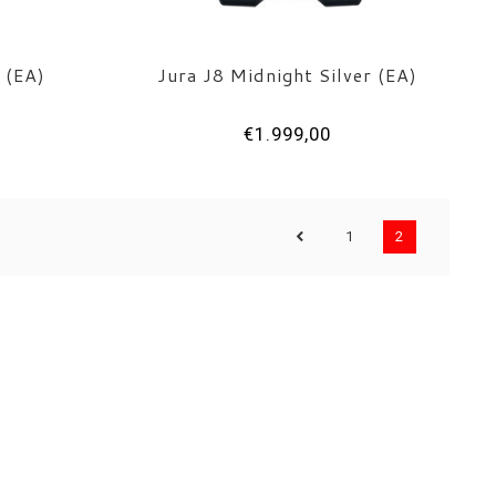
 (EA)
Jura J8 Midnight Silver (EA)
€1.999,00
1
2