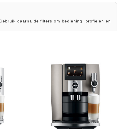
Gebruik daarna de filters om bediening, profielen en
 en latte
Meer keuze en comfort
ne-Touch-
Vergelijk profielen,
teiten en
appbediening, cold brew en
einiging.
twee bonenreservoirs.
prek