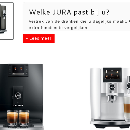
Welke JURA past bij u?
Vertrek van de dranken die u dagelijks maakt. 
extra functies te vergelijken.
Lees meer
Vooral zwarte koffie
Cappuccino
Kies een compact model
Filter op O
zonder uitgebreid
melkspeciali
melksysteem.
eenvoudige r
Start de keuzehulp
Plan een adviesges