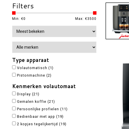
Filters
Min: €
0
Max: €
3500
Type apparaat
Volautomatisch
(1)
Pistonmachine
(2)
Kenmerken volautomaat
Display
(21)
Gemalen koffie
(21)
Persoonlijke profielen
(11)
Bedienbaar met app
(19)
2 kopjes tegelijkertijd
(19)