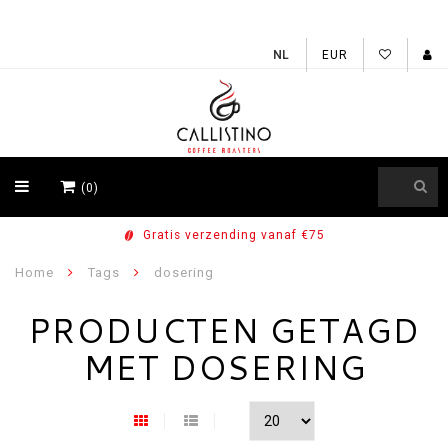
EUR
(0)
Voor 15u besteld, vandaag verzonden
Home
Tags
dosering
PRODUCTEN GETAGD
MET DOSERING